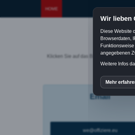
HOME
Wir lieben
Diese Website o
Browserdaten, I
Funktionsweise e
angegebenen Zwe
Klicken Sie auf das Bild, dann öffnet si
können Sie
Weitere Infos da
Mehr erfahr
inCM
Email
Mato
Goog
we@offiziere.eu