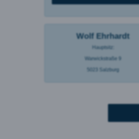
Auswahl akz
Wolf Ehrhardt
Hauptsitz:
Warwickstraße 9
5023 Salzburg