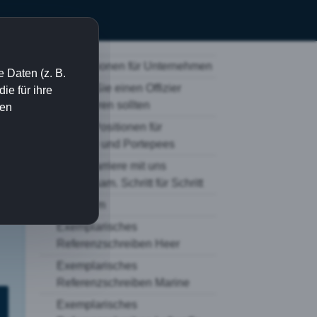
Informationen für Unternehmen
 Daten (z. B.
Warum Sie einen Offizier
e für ihre
engagieren sollten
ien
Offene Positionen für
ken,
Offiziere und Portepees
Zivile Karriere mit uns
gemeinsam. Schritt für Schritt
Imagefilm
Exemplarisches
Referenzschreiben Heer
Exemplarisches
Referenzschreiben Marine
Exemplarisches