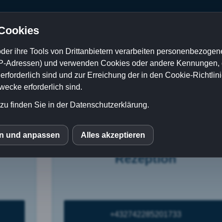
 Cookies
der ihre Tools von Drittanbietern verarbeiten personenbezogene
P-Adressen) und verwenden Cookies oder andere Kennungen, di
Kontakt
rforderlich sind und zur Erreichung der in den Cookie-Richtlin
cke erforderlich sind.
ch das E-Mail-Programm und wenn Sie auf die Telefon-Bilder klic
 direkt mit dem Smartphone anrufen.
zu finden Sie in der Datenschutzerklärung.
en und anpassen
Alles akzeptieren
S
Rezeption
mo (Piwik)
le Fonts
+432742285201733