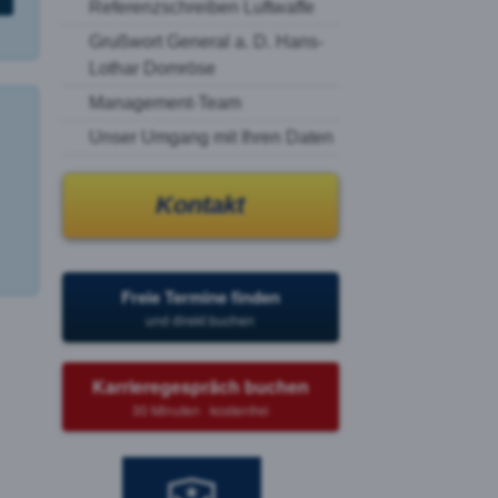
Referenzschreiben Luftwaffe
Grußwort General a. D. Hans-
Lothar Domröse
Management-Team
Unser Umgang mit Ihren Daten
Kontakt
Freie Termine finden
und direkt buchen
Karrieregespräch buchen
30 Minuten · kostenfrei