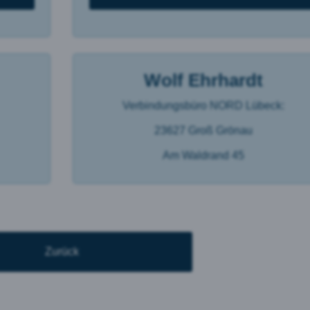
eptieren
Wolf Ehrhardt
Verbindungsbüro NORD Lübeck:
23627 Groß Grönau
Am Waldrand 45
Zurück