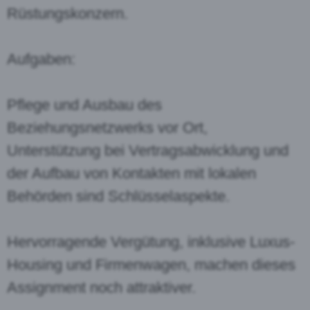
Rüstungskonzern.
Aufgaben:
Pflege und Ausbau des
Beziehungsnetzwerks vor Ort,
Unterstützung bei Vertragsabwicklung und
der Aufbau von Kontakten mit lokalen
Behörden sind Schlüsselaspekte.
Hervorragende Vergütung, inklusive Luxus-
Housing und Firmenwagen, machen dieses
Assignment noch attraktiver.