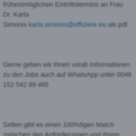
frühestmöglichen Eintrittstermins an Frau
Dr. Karla
Simonis
karla.simonis@offiziere.eu
als pdf.
Gerne geben wir Ihnen vorab Informationen
zu den Jobs auch auf WhatsApp unter 0049
152 542 89 485
Selten gibt es einen 100%tigen Match
zwischen den Anforderungen und Ihrem