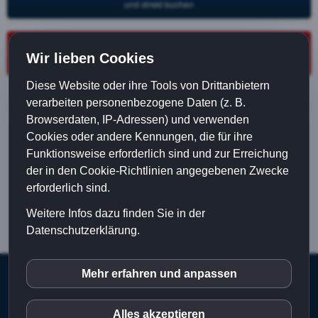
und direkt buchen
Karrieregespräch buchen
Wir lieben Cookies
30 Minuten · kostenfrei
Diese Website oder ihre Tools von Drittanbietern
verarbeiten personenbezogene Daten (z. B.
Browserdaten, IP-Adressen) und verwenden
Cookies oder andere Kennungen, die für ihre
Funktionsweise erforderlich sind und zur Erreichung
der in den Cookie-Richtlinien angegebenen Zwecke
erforderlich sind.
Weitere Infos dazu finden Sie in der
Datenschutzerklärung.
Mehr erfahren und anpassen
inCMS
Wolf Ehrhardt
|
Impressum
|
Datenschutzerklärung
|
Haftungsausschluss
|
Kontakt
Alles akzeptieren