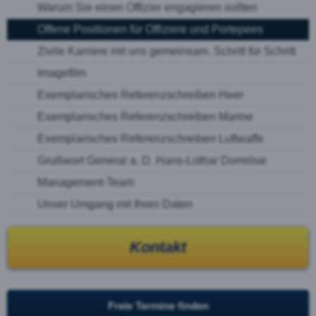
Warum Sie einen Offizier engagieren sollten
Offene Positionen für Offiziere und Portepees
Zivile Karriere mit uns gemeinsam. Schritt für Schritt
Imagefilm
Exemplarisches Referenzschreiben Heer
Exemplarisches Referenzschreiben Marine
Exemplarisches Referenzschreiben Luftwaffe
Grußwort General a. D. Hans-Lothar Domröse
Management-Team
Unser Umgang mit Ihren Daten
Kontakt
Freie Termine finden