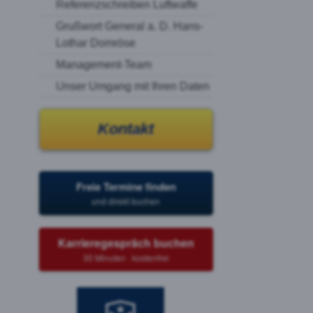
Referenzschreiben Luftwaffe
Grußwort General a. D. Hans-
Lothar Domröse
Management-Team
Unser Umgang mit Ihren Daten
Kontakt
Freie Termine finden
und direkt buchen
Karrieregespräch buchen
30 Minuten · kostenfrei