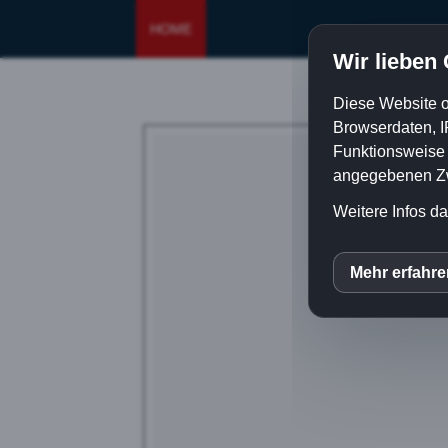
HOME
Wir lieben
Diese Website o
Browserdaten, I
Funktionsweise e
angegebenen Zwe
Weitere Infos da
Mehr erfahr
inCM
Mato
Goog