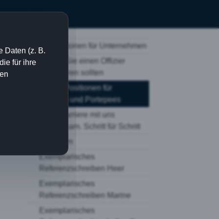
Informationen für Unternehmen
 Daten (z. B.
Warum Sie einen Offizier
e für ihre
engagieren sollten
ien
Offene Positionen für
Offiziere und Portepees
Zivile Karriere mit uns
gemeinsam. Schritt für Schritt
Imagefilm
Exemplarisches
Referenzschreiben Heer
Exemplarisches
Referenzschreiben Marine
Exemplarisches