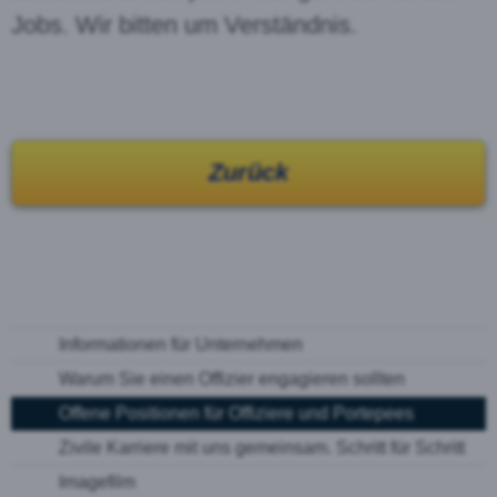
Jobs. Wir bitten um Verständnis.
Zurück
Informationen für Unternehmen
Warum Sie einen Offizier engagieren sollten
Offene Positionen für Offiziere und Portepees
Zivile Karriere mit uns gemeinsam. Schritt für Schritt
Imagefilm