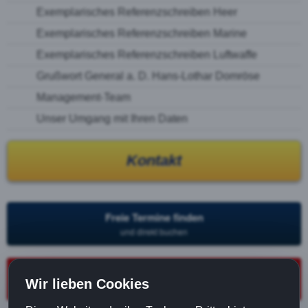
Exemplarisches Referenzschreiben Heer
Exemplarisches Referenzschreiben Marine
Exemplarisches Referenzschreiben Luftwaffe
Grußwort General a. D. Hans-Lothar Domröse
Management-Team
Unser Umgang mit Ihren Daten
Kontakt
Freie Termine finden
und direkt buchen
Karrieregespräch buchen
Wir lieben Cookies
30 Minuten · kostenfrei