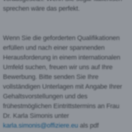
sprechen wäre das perfekt.
Wenn Sie die geforderten Qualifikationen
erfüllen und nach einer spannenden
Herausforderung in einem internationalen
Umfeld suchen, freuen wir uns auf Ihre
Bewerbung. Bitte senden Sie Ihre
vollständigen Unterlagen mit Angabe Ihrer
Gehaltsvorstellungen und des
frühestmöglichen Eintrittstermins an Frau
Dr. Karla Simonis unter
karla.simonis@offiziere.eu
als pdf