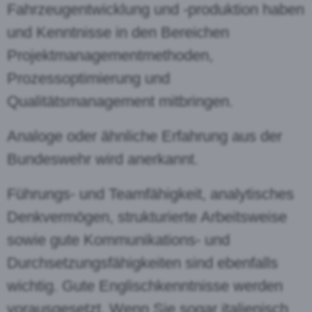
Fahrzeugentwicklung und -produktion haben
und Kenntnisse in den Bereichen
Projektmanagementmethoden,
Prozessoptimierung und
Qualitätsmanagement mitbringen.
Analoge oder ähnliche Erfahrung aus der
Bundeswehr wird anerkannt.
Führungs- und Teamfähigkeit, analytisches
Denkvermögen, strukturierte Arbeitsweise
sowie gute Kommunikations- und
Durchsetzungsfähigkeiten sind ebenfalls
wichtig. Gute Englischkenntnisse werden
vorausgesetzt. Wenn Sie sogar italienisch