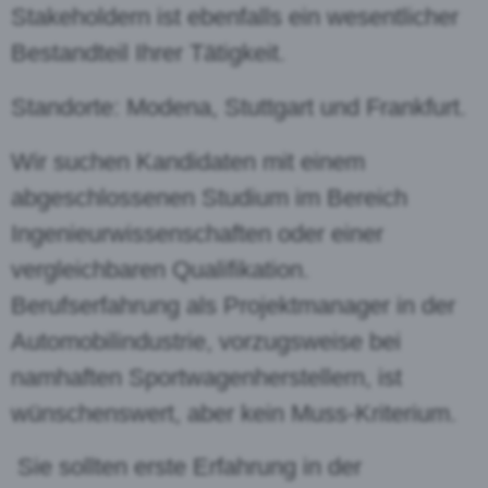
Stakeholdern ist ebenfalls ein wesentlicher
Bestandteil Ihrer Tätigkeit.
Standorte: Modena, Stuttgart und Frankfurt.
Wir suchen Kandidaten mit einem
abgeschlossenen Studium im Bereich
Ingenieurwissenschaften oder einer
vergleichbaren Qualifikation.
Berufserfahrung als Projektmanager in der
Automobilindustrie, vorzugsweise bei
namhaften Sportwagenherstellern, ist
wünschenswert, aber kein Muss-Kriterium.
Sie sollten erste Erfahrung in der