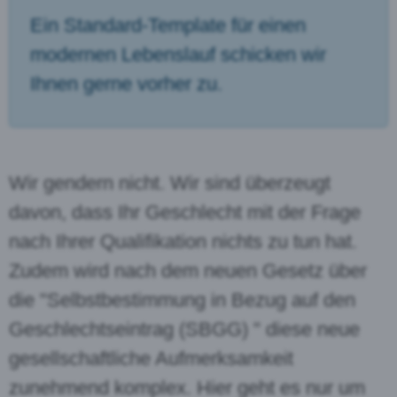
Ein Standard-Template für einen
modernen Lebenslauf schicken wir
Ihnen gerne vorher zu.
Wir gendern nicht. Wir sind überzeugt
davon, dass Ihr Geschlecht mit der Frage
nach Ihrer Qualifikation nichts zu tun hat.
Zudem wird nach dem neuen Gesetz über
die "Selbstbestimmung in Bezug auf den
Geschlechtseintrag (SBGG) " diese neue
gesellschaftliche Aufmerksamkeit
zunehmend komplex. Hier geht es nur um