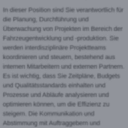
In dieser Position sind Sie verantwortlich für
die Planung, Durchführung und
Überwachung von Projekten im Bereich der
Fahrzeugentwicklung und -produktion. Sie
werden interdisziplinäre Projektteams
koordinieren und steuern, bestehend aus
internen Mitarbeitern und externen Partnern.
Es ist wichtig, dass Sie Zeitpläne, Budgets
und Qualitätsstandards einhalten und
Prozesse und Abläufe analysieren und
optimieren können, um die Effizienz zu
steigern. Die Kommunikation und
Abstimmung mit Auftraggebern und