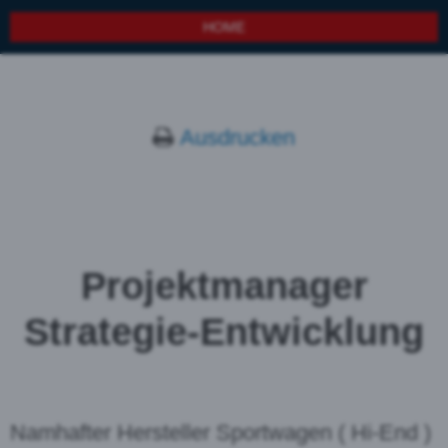
HOME
Ausdrucken
Projektmanager
Strategie-Entwicklung
Namhafter Hersteller Sportwagen ( Hi-End )